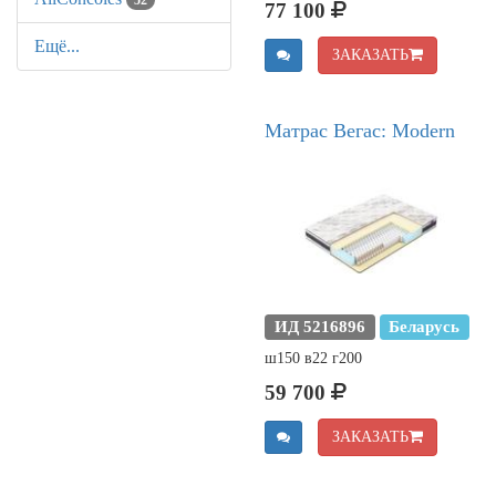
52
77 100
Ещё...
ЗАКАЗАТЬ
Матрас Вегас: Modern
ИД 5216896
Беларусь
ш150 в22 г200
59 700
ЗАКАЗАТЬ