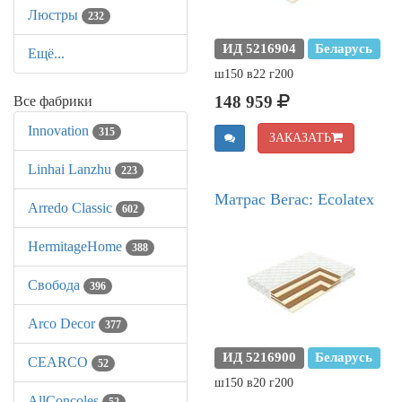
Люстры
232
ИД 5216904
Беларусь
Ещё...
ш150 в22 г200
148 959
Все фабрики
Innovation
315
ЗАКАЗАТЬ
Linhai Lanzhu
223
Матрас Вегас: Ecolatex
Arredo Classic
602
HermitageHome
388
Свобода
396
Arco Decor
377
ИД 5216900
Беларусь
CEARCO
52
ш150 в20 г200
AllСoncoles