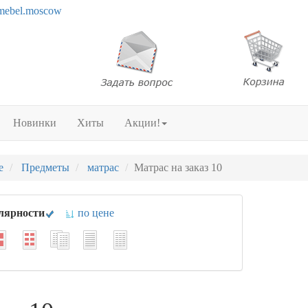
mebel.moscow
Новинки
Хиты
Акции!
е
Предметы
матрас
Матрас на заказ 10
лярности
по цене