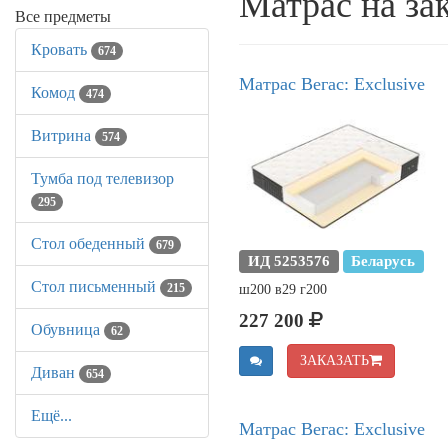
Матрас на зак
Все предметы
Кровать
674
Матрас Вегас: Exclusive
Комод
474
Витрина
574
Тумба под телевизор
295
Стол обеденный
679
ИД 5253576
Беларусь
Стол письменный
215
ш200 в29 г200
227 200
Обувница
62
ЗАКАЗАТЬ
Диван
654
Ещё...
Матрас Вегас: Exclusive