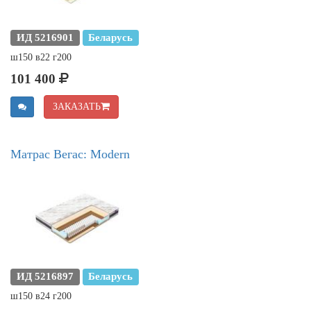
ИД 5216901
Беларусь
ш150 в22 г200
101 400
ЗАКАЗАТЬ
Матрас Вегас: Modern
ИД 5216897
Беларусь
ш150 в24 г200