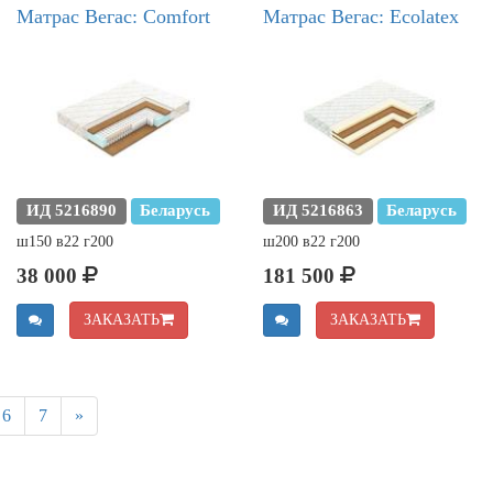
Матрас Вегас: Comfort
Матрас Вегас: Ecolatex
ИД 5216890
Беларусь
ИД 5216863
Беларусь
ш150 в22 г200
ш200 в22 г200
38 000
181 500
ЗАКАЗАТЬ
ЗАКАЗАТЬ
6
7
»