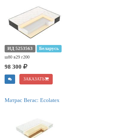
ИД 5253563
Беларусь
ш80 в29 г200
98 300
ЗАКАЗАТЬ
Матрас Вегас: Ecolatex