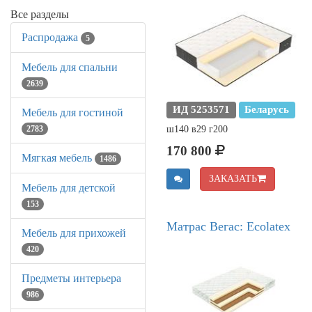
Все разделы
Распродажа
5
Мебель для спальни
2639
ИД 5253571
Беларусь
Мебель для гостиной
ш140 в29 г200
2783
170 800
Мягкая мебель
1486
ЗАКАЗАТЬ
Мебель для детской
153
Матрас Вегас: Ecolatex
Мебель для прихожей
420
Предметы интерьера
986