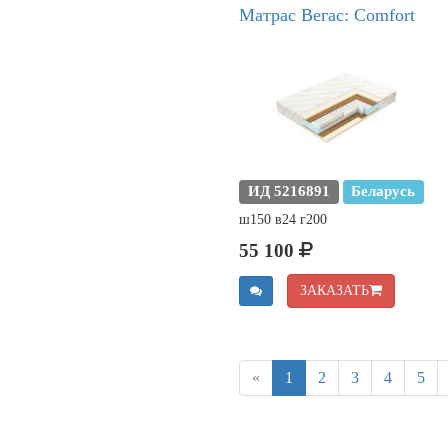
Матрас Вегас: Comfort
ИД 5216891
Беларусь
ш150 в24 г200
55 100
ЗАКАЗАТЬ
«
1
2
3
4
5