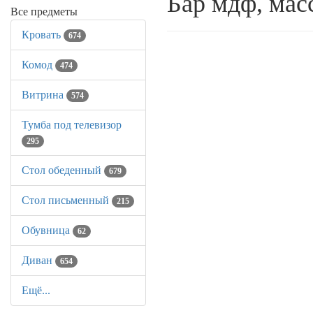
Бар мдф, мас
Все предметы
Кровать
674
Комод
474
Витрина
574
Тумба под телевизор
295
Стол обеденный
679
Стол письменный
215
Обувница
62
Диван
654
Ещё...