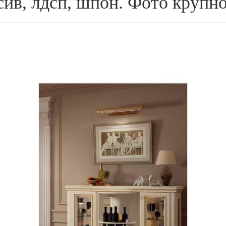
сив, лдсп, шпон. Фото крупно