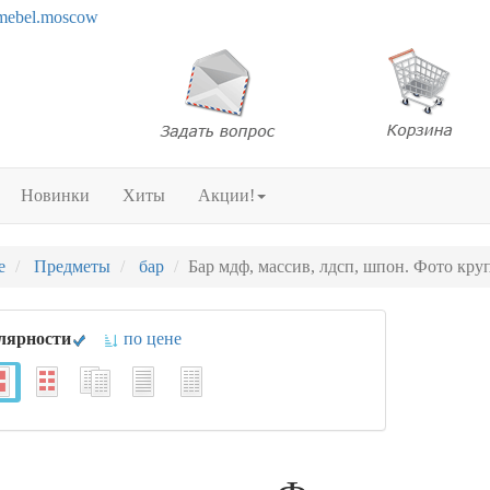
mebel.moscow
Новинки
Хиты
Акции!
е
Предметы
бар
Бар мдф, массив, лдсп, шпон. Фото кру
лярности
по цене