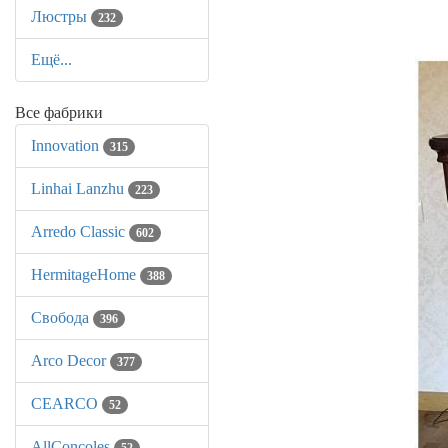
Люстры
232
Ещё...
Все фабрики
Innovation
315
Linhai Lanzhu
223
Arredo Classic
602
HermitageHome
388
Свобода
396
Arco Decor
377
CEARCO
52
AllСoncoles