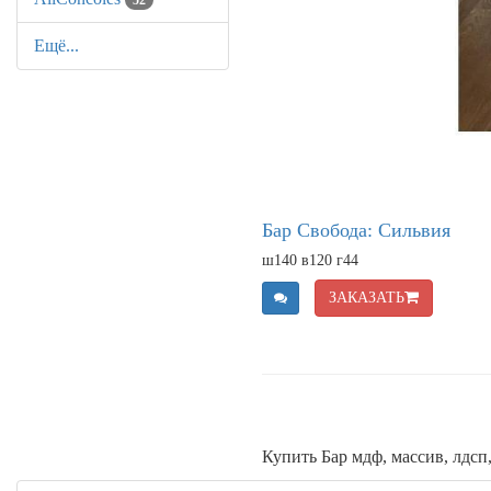
52
Ещё...
Бар Свобода: Сильвия
ш140 в120 г44
ЗАКАЗАТЬ
Купить Бар мдф, массив, лдсп