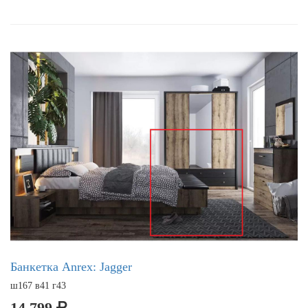
Банкетка Anrex: Jagger
ш167 в41 г43