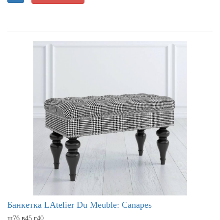
Банкетка LAtelier Du Meuble: Canapes
ш76 в45 г40