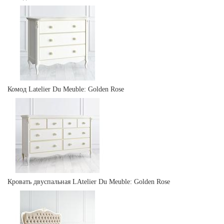
Комод Latelier Du Meuble: Golden Rose
Кровать двуспальная LAtelier Du Meuble: Golden Rose