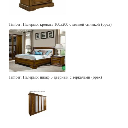
Timber: Палермо: кровать 160х200 с мягкой спинкой (орех)
Timber: Палермо: шкаф 5 дверный с зеркалами (орех)