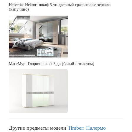
Helvetia: Hektor: шкаф 5-ти дверный графитовые зеркала
(капучино)
МастМур: Глория: шкаф 5 дв (белый с золотом)
Другие предметы модели
Timber: Палермо