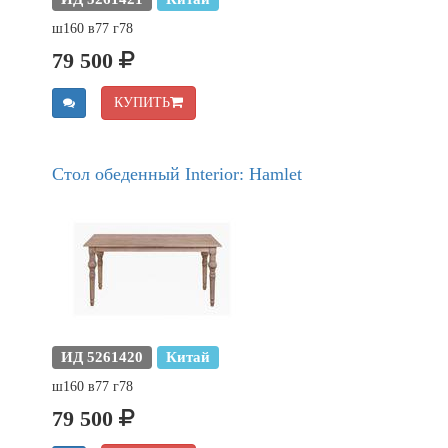
ш160 в77 г78
79 500
КУПИТЬ
Стол обеденный Interior: Hamlet
ИД 5261420
Китай
ш160 в77 г78
79 500