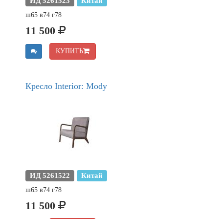
ИД 5261523
Китай
ш65 в74 г78
11 500
КУПИТЬ
Кресло Interior: Mody
ИД 5261522
Китай
ш65 в74 г78
11 500