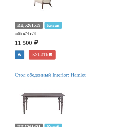
ИД 5261519
Китай
ш65 в74 г78
11 500
КУПИТЬ
Стол обеденный Interior: Hamlet
ИД 5261421
Китай