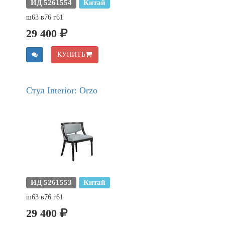
ИД 5261554
Китай
ш63 в76 г61
29 400
КУПИТЬ
Стул Interior: Orzo
ИД 5261553
Китай
ш63 в76 г61
29 400