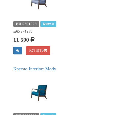
ИД 5261529
Китай
ш65 в74 г78
11 500
КУПИТЬ
Кресло Interior: Mody