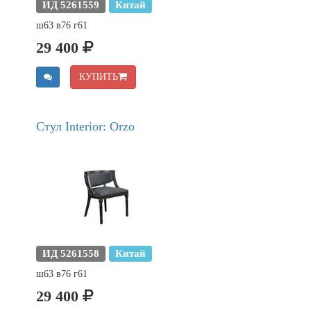
ИД 5261559
Китай
ш63 в76 г61
29 400
КУПИТЬ
Стул Interior: Orzo
ИД 5261558
Китай
ш63 в76 г61
29 400