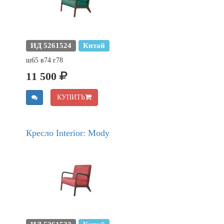
ИД 5261524
Китай
ш65 в74 г78
11 500
КУПИТЬ
Кресло Interior: Mody