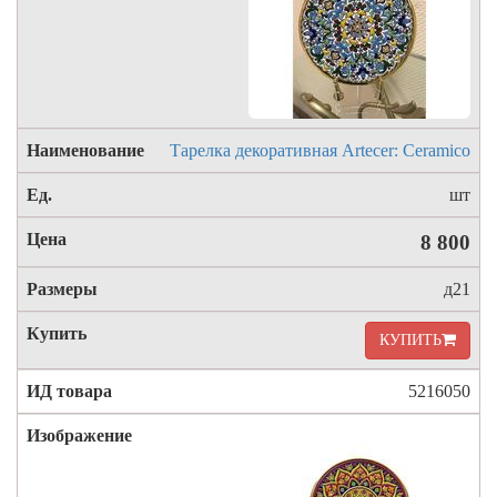
Тарелка декоративная Artecer: Ceramico
шт
8 800
д21
КУПИТЬ
5216050