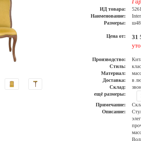
Гар
ИД товара:
526
Наименование:
Inte
Размеры:
ш48
Цена от:
31 
уто
Производство:
Кит
Стиль:
кла
Материал:
мас
Доставка:
в л
Склад:
зво
ещё размеры:
Примечание:
Скл
Описание:
Сту
эле
про
мас
Вол