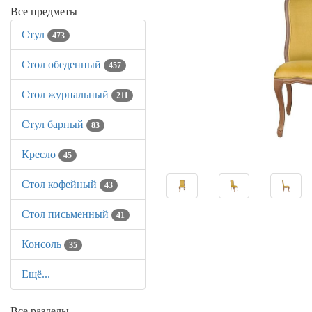
Все предметы
Стул
473
Стол обеденный
457
Стол журнальный
211
Стул барный
83
Кресло
45
Стол кофейный
43
Стол письменный
41
Консоль
35
Ещё...
Все разделы