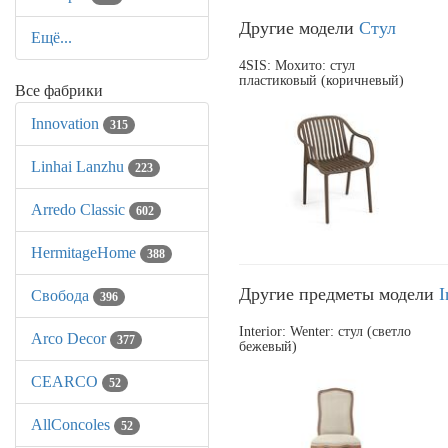
Другие модели
Стул
Ещё...
4SIS: Мохито: стул
пластиковый (коричневый)
Все фабрики
Innovation
315
Linhai Lanzhu
223
Arredo Classic
602
HermitageHome
388
Другие предметы модели
I
Свобода
396
Interior: Wenter: стул (светло
Arco Decor
377
бежевый)
CEARCO
52
AllСoncoles
52