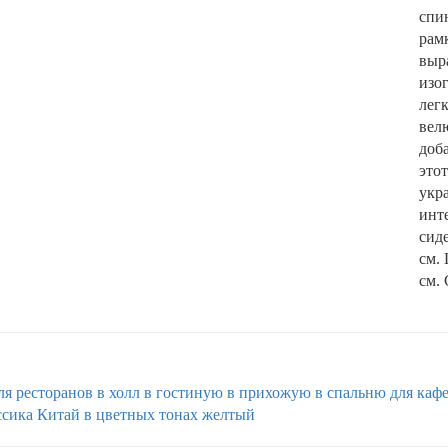
спи
рам
выр
изо
лег
вел
доба
это
укр
инте
сид
см.
см. 
ля ресторанов
в холл
в гостиную
в прихожую
в спальню
для каф
ссика
Китай
в цветных тонах
желтый