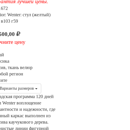
антия лучшей цены.
1672
rior: Wenter: стул (желтый)
 в103 г59
500,00
чните цену
ай
ссика
сив, ткань велюр
юбой регион
ните
Варианты размеров
адская программа 120 дней
л Wenter воплощение
гантности и надежности, где
чный каркас выполнен из
сива каучукового дерева.
нистые линии фигурной