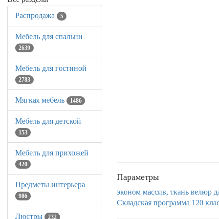
Распродажа
5
Мебель для спальни
2639
Мебель для гостиной
2783
Мягкая мебель
1486
Мебель для детской
153
Мебель для прихожей
420
Параметры
Предметы интерьера
эконом
массив, ткань велюр
д
986
Складская программа 120
кла
Люстры
232