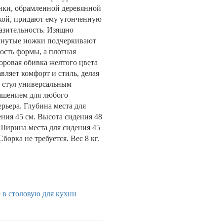
нки, обрамленной деревянной
кой, придают ему утонченную
азительность. Изящно
гнутые ножки подчеркивают
кость формы, а плотная
юровая обивка желтого цвета
вляет комфорт и стиль, делая
т стул универсальным
ашением для любого
рьера. Глубина места для
ения 45 см. Высота сидения 48
 Ширина места для сидения 45
Сборка не требуется. Вес 8 кг.
е
в столовую
для кухни