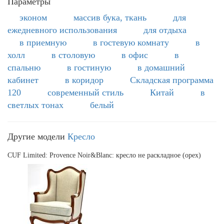
Параметры
эконом
массив бука, ткань
для
ежедневного использования
для отдыха
в приемную
в гостевую комнату
в
холл
в столовую
в офис
в
спальню
в гостиную
в домашний
кабинет
в коридор
Складская программа
120
современный стиль
Китай
в
светлых тонах
белый
Другие модели
Кресло
CUF Limited: Provence Noir&Blanc: кресло не раскладное (орех)