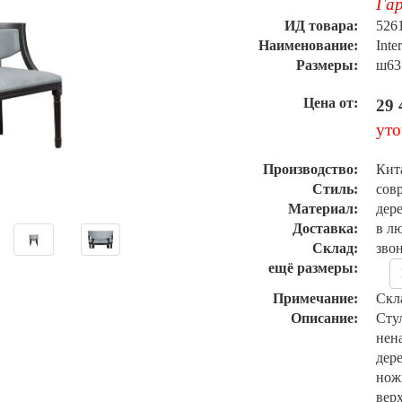
Гар
ИД товара:
526
Наименование:
Inte
Размеры:
ш63
Цена от:
29 
уто
Производство:
Кит
Стиль:
сов
Материал:
дере
Доставка:
в л
Склад:
зво
ещё размеры:
Примечание:
Скл
Описание:
Сту
нен
дер
нож
вер