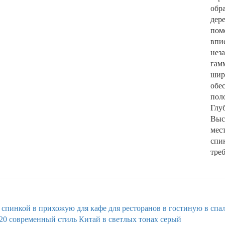
обр
дер
пом
впи
нез
гам
шир
обе
пол
Глуб
Выс
мес
спи
треб
й спинкой
в прихожую
для кафе
для ресторанов
в гостиную
в спа
20
современный стиль
Китай
в светлых тонах
серый