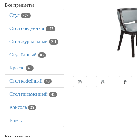
Все предметы
Стул
473
Стол обеденный
457
Стол журнальный
211
Стул барный
83
Кресло
45
Стол кофейный
43
Стол письменный
41
Консоль
35
Ещё...
Все разделы