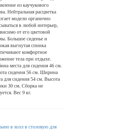
амление из каучукового
ева. Нейтральная расцветка
огает модели органично
сываться в любой интерьер,
ависимо от его цветовой
мы. Большое сиденье и
окая выгнутая спинка
спечивают комфортное
ожение тела при отдыхе.
ина места для сидения 46 см.
ота сидения 56 см. Ширина
та для сидения 54 см. Высота
нки 30 см. Сборка не
уется. Вес 9 кг.
льню
в холл
в столовую
для