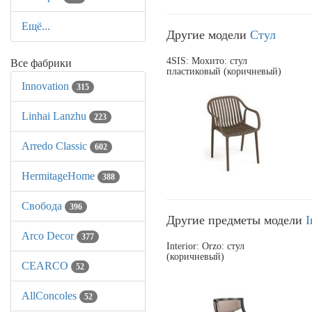
Ещё...
Другие модели
Стул
4SIS: Мохито: стул
Все фабрики
пластиковый (коричневый)
Innovation
315
Linhai Lanzhu
223
Arredo Classic
602
HermitageHome
388
Свобода
396
Другие предметы модели
I
Arco Decor
377
Interior: Orzo: стул
(коричневый)
CEARCO
52
AllСoncoles
52