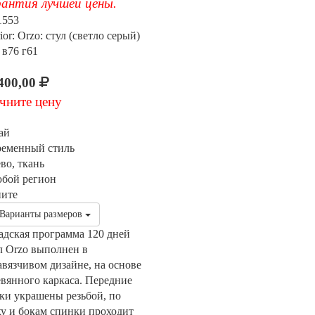
антия лучшей цены.
1553
rior: Orzo: стул (светло серый)
 в76 г61
400,00
чните цену
ай
ременный стиль
во, ткань
юбой регион
ните
Варианты размеров
адская программа 120 дней
л Orzo выполнен в
авязчивом дизайне, на основе
евянного каркаса. Передние
ки украшены резьбой, по
ху и бокам спинки проходит