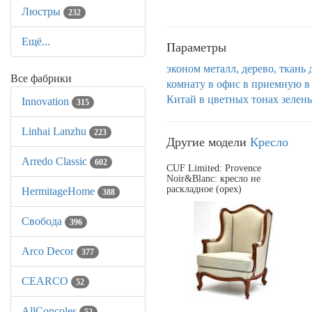
Люстры
232
Ещё...
Параметры
эконом
металл, дерево, ткань
Все фабрики
комнату
в офис
в приемную
в
Китай
в цветных тонах
зелен
Innovation
315
Linhai Lanzhu
223
Другие модели
Кресло
Arredo Classic
602
CUF Limited: Provence
Noir&Blanc: кресло не
раскладное (орех)
HermitageHome
388
Свобода
396
Arco Decor
377
CEARCO
52
AllСoncoles