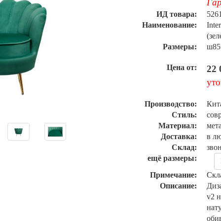
Гар
ИД товара:
526
Наименование:
Inte
(зе
Размеры:
ш85
Цена от:
22 
уто
Производство:
Кит
Стиль:
сов
Материал:
мета
Доставка:
в л
Склад:
зво
ещё размеры:
Примечание:
Скл
Описание:
Диза
v2 н
нат
оби