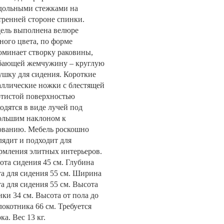
дольными стежками на
тренней стороне спинки.
ель выполнена велюре
ного цвета, по форме
оминает створку раковины,
бающей жемчужину – круглую
ушку для сидения. Короткие
аллические ножки с блестящей
отистой поверхностью
одятся в виде лучей под
ольшим наклоном к
ованию. Мебель роскошно
лядит и подходит для
рмления элитных интерьеров.
ота сидения 45 см. Глубина
та для сидения 55 см. Ширина
та для сидения 55 см. Высота
нки 34 см. Высота от пола до
локотника 66 см. Требуется
ка. Вес 13 кг.