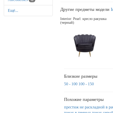
52
Другие предметы модели
I
Ещё...
Interior: Pearl: кресло ракушка
(черный)
Близкие размеры
50 - 100
100 - 150
Похожие параметры
престиж
не раскладной
в р
тонах
в темных тонах
серы