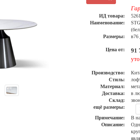
Гар
ИД товара:
526
Наименование:
STG
(бе
Размеры:
в76
Цена от:
91 
уто
Производство:
Кит
Стиль:
лоф
Материал:
мет
Доставка:
в л
Склад:
зво
ещё размеры:
Примечание:
В н
Описание:
Одн
кру
явл