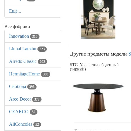
Ещё...
Все фабрики
Innovation
315
Linhai Lanzhu
223
Другие предметы модели
S
Arredo Classic
602
STG: Yoda: стол обеденный
(черный)
HermitageHome
388
Свобода
396
Arco Decor
377
CEARCO
52
AllСoncoles
52