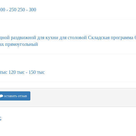
00 - 250
250 - 300
адной
раздвижной
для кухни
для столовой
Складская программа 
ах
прямоугольный
 тыс
120 тыс - 150 тыс
оставить отзыв
G