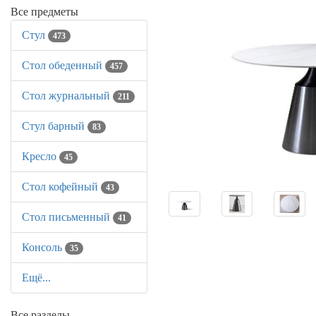
Все предметы
Стул
473
Стол обеденный
457
Стол журнальный
211
Стул барный
83
Кресло
45
Стол кофейный
43
Стол письменный
41
Консоль
35
Ещё...
Все разделы