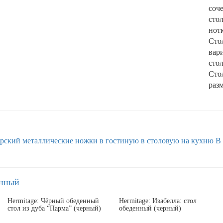
соче
сто
нот
Сто
вари
сто
Сто
разм
ерский
металлические ножки
в гостиную
в столовую
на кухню
В
енный
Hermitage: Чёрный обеденный
Hermitage: Изабелла: стол
стол из дуба “Парма” (черный)
обеденный (черный)