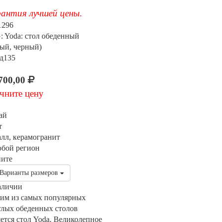
антия лучшей цены.
1296
: Yoda: стол обеденный
лый, черный)
 д135
700,00
чните цену
ай
т
алл, керамогранит
юбой регион
ните
Варианты размеров
аличии
им из самых популярных
глых обеденных столов
яется стол Yoda. Великолепное