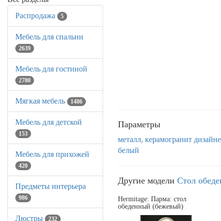
Распродажа
5
Мебель для спальни
2639
Мебель для гостиной
2780
Мягкая мебель
1486
Мебель для детской
Параметры
153
металл, керамогранит
дизайн
белый
Мебель для прихожей
420
Другие модели
Стол обед
Предметы интерьера
986
Hermitage: Парма: стол
обеденный (бежевый)
Люстры
232