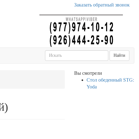
Заказать обратный звонок
Найти
Вы смотрели
Стол обеденный STG:
Yoda
й)