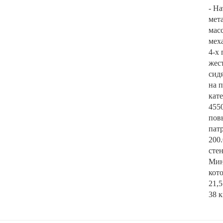
- На
мет
мас
мех
4-х
жес
сид
на 
кат
4550
пов
пат
200
стен
Мин
кото
21,5
38 к