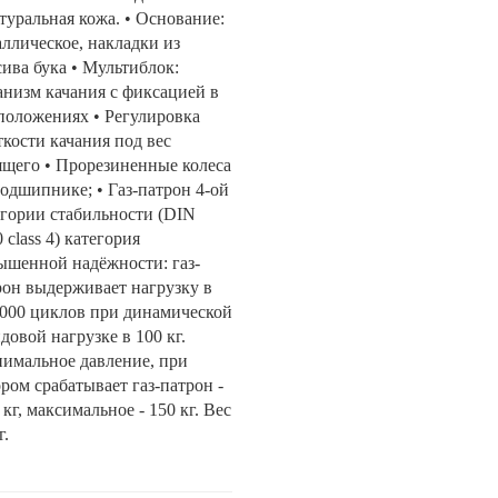
туральная кожа. • Основание:
аллическое, накладки из
сива бука • Мультиблок:
анизм качания с фиксацией в
 положениях • Регулировка
ткости качания под вес
ящего • Прорезиненные колеса
подшипнике; • Газ-патрон 4-ой
егории стабильности (DIN
 class 4) категория
ышенной надёжности: газ-
рон выдерживает нагрузку в
.000 циклов при динамической
довой нагрузке в 100 кг.
имальное давление, при
ром срабатывает газ-патрон -
 кг, максимальное - 150 кг. Вес
г.