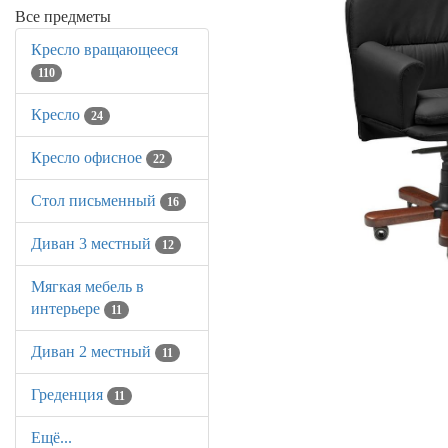
Все предметы
Кресло вращающееся
110
Кресло
24
Кресло офисное
22
Стол письменный
16
Диван 3 местный
12
Мягкая мебель в
интерьере
11
Диван 2 местный
11
Греденция
11
Ещё...