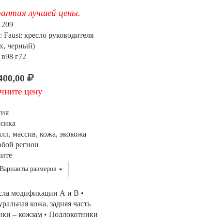
антия лучшей цены.
1209
: Faust: кресло руководителя
х, черный)
 в98 г72
400,00
чните цену
сия
ссика
лл, массив, кожа, экокожа
юбой регион
ните
Варианты размеров
сла модификации А и В •
ральная кожа, задняя часть
нки – кожзам • Подлокотники