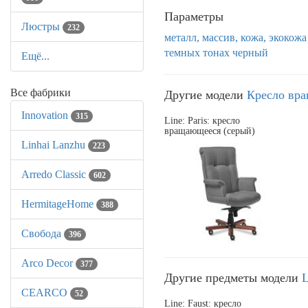
Параметры
Люстры
232
металл, массив, кожа, экокожа
темных тонах
черный
Ещё...
Все фабрики
Другие модели
Кресло вр
Innovation
315
Line: Paris: кресло
вращающееся (серый)
Linhai Lanzhu
223
Arredo Classic
602
HermitageHome
388
Свобода
396
Arco Decor
377
Другие предметы модели
L
CEARCO
52
Line: Faust: кресло