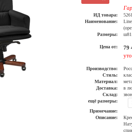
Гар
ИД товара:
526
Наименование:
Line
(оре
Размеры:
ш81
Цена от:
79 
уто
Производство:
Рос
Стиль:
кла
Материал:
мета
Доставка:
в л
Склад:
зво
ещё размеры:
Примечание:
Описание:
Кре
Нату
спи