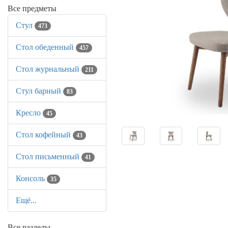
Все предметы
Стул
473
Стол обеденный
457
Стол журнальный
211
Стул барный
83
Кресло
45
Стол кофейный
43
Стол письменный
41
Консоль
35
Ещё...
Все разделы