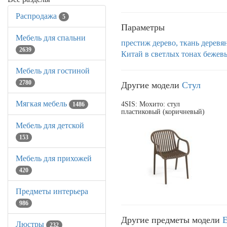
Распродажа
5
Параметры
Мебель для спальни
престиж
дерево, ткань
деревя
2639
Китай
в светлых тонах
бежев
Мебель для гостиной
2780
Другие модели
Стул
Мягкая мебель
4SIS: Мохито: стул
1486
пластиковый (коричневый)
Мебель для детской
153
Мебель для прихожей
420
Предметы интерьера
986
Другие предметы модели
Люстры
232