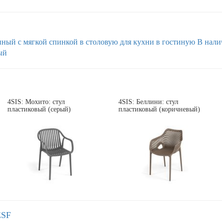
нный
с мягкой спинкой
в столовую
для кухни
в гостиную
В нали
ый
4SIS: Мохито: стул
4SIS: Беллини: стул
пластиковый (серый)
пластиковый (коричневый)
ESF