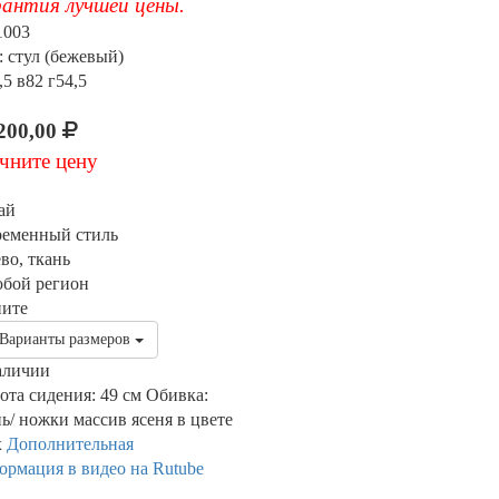
антия лучшей цены.
1003
: стул (бежевый)
5 в82 г54,5
200,00
чните цену
ай
ременный стиль
во, ткань
юбой регион
ните
Варианты размеров
аличии
ота сидения: 49 см Обивка:
ь/ ножки массив ясеня в цвете
х
Дополнительная
ормация в видео на Rutube