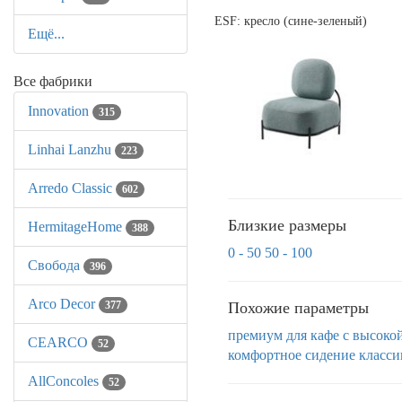
ESF: кресло (сине-зеленый)
Ещё...
Все фабрики
Innovation
315
Linhai Lanzhu
223
Arredo Classic
602
Близкие размеры
HermitageHome
388
0 - 50
50 - 100
Свобода
396
Arco Decor
Похожие параметры
377
премиум
для кафе
с высоко
CEARCO
52
комфортное сидение
класси
AllСoncoles
52