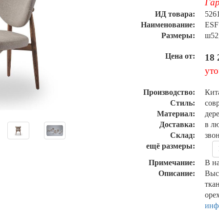
Гар
ИД товара:
526
Наименование:
ESF
Размеры:
ш52,
Цена от:
18 
уто
Производство:
Кит
Стиль:
сов
Материал:
дере
Доставка:
в л
Склад:
зво
ещё размеры:
Примечание:
В н
Описание:
Выс
ткан
оре
инф