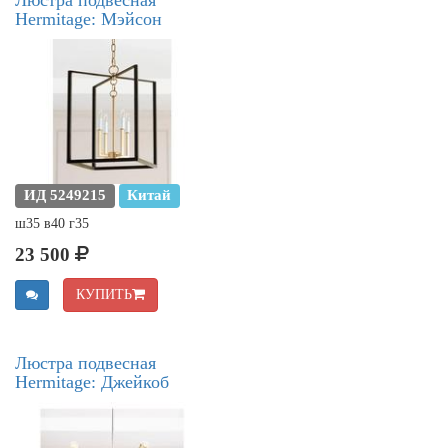
Hermitage: Мэйсон
ИД 5249215
Китай
ш35 в40 г35
23 500
КУПИТЬ
Люстра подвесная
Hermitage: Джейкоб