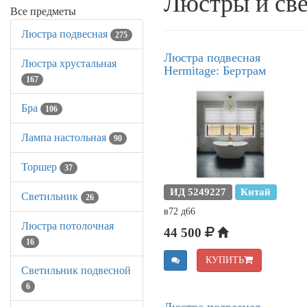
Люстры и све
Все предметы
Люстра подвесная
275
Люстра подвесная
Люстра хрустальная
Hermitage: Бертрам
167
Бра
106
Лампа настольная
90
Торшер
37
ИД 5249227
Китай
Светильник
26
в72 д66
Люстра потолочная
44 500
16
КУПИТЬ
Светильник подвесной
6
Люстра подвесная