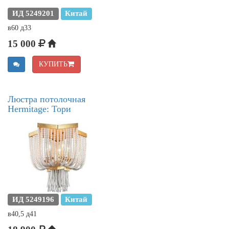
ИД 5249201
Китай
в60 д33
15 000
КУПИТЬ
Люстра потолочная
Hermitage: Тори
ИД 5249196
Китай
в40,5 д41