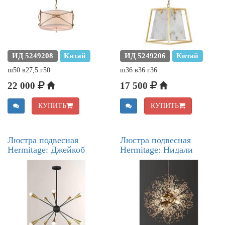
ИД 5249208
Китай
ИД 5249206
Китай
ш50 в27,5 г50
ш36 в36 г36
22 000
17 500
КУПИТЬ
КУПИТЬ
Люстра подвесная
Люстра подвесная
Hermitage: Джейкоб
Hermitage: Нидали