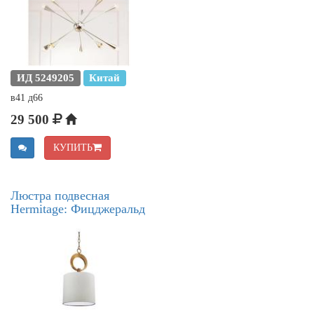
ИД 5249205
Китай
в41 д66
29 500
КУПИТЬ
Люстра подвесная
Hermitage: Фицджеральд