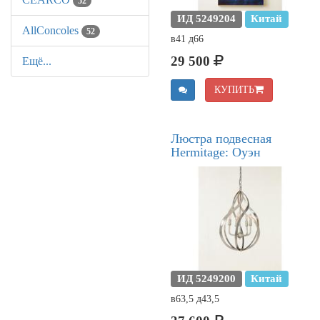
52
ИД 5249204
Китай
AllСoncoles
52
в41 д66
29 500
Ещё...
КУПИТЬ
Люстра подвесная
Hermitage: Оуэн
ИД 5249200
Китай
в63,5 д43,5