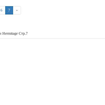
6
7
»
 Hermitage Стр.7