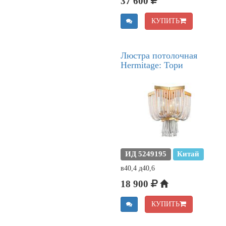
37 600
КУПИТЬ
Люстра потолочная
Hermitage: Тори
ИД 5249195
Китай
в40,4 д40,6
18 900
КУПИТЬ