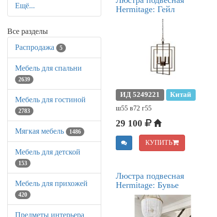
Ещё...
Hermitage: Гейл
Все разделы
Распродажа
5
Мебель для спальни
2639
ИД 5249221
Китай
Мебель для гостиной
ш55 в72 г55
2783
29 100
Мягкая мебель
1486
КУПИТЬ
Мебель для детской
153
Люстра подвесная
Мебель для прихожей
Hermitage: Бувье
420
Предметы интерьера