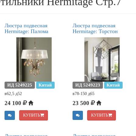
тильники Hermitage Стр.7
Люстра подвесная
Люстра подвесная
Hermitage: Палома
Hermitage: Торстон
ИД 5249225
Китай
ИД 5249223
Китай
в62,5 д52
в78-150 д65
24 100
23 500
КУПИТЬ
КУПИТЬ
Люстра подвесная
Люстра подвесная