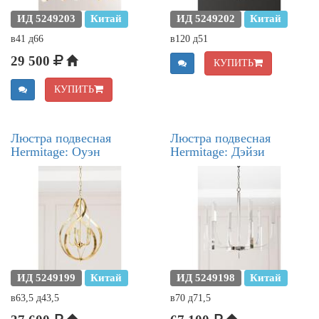
ИД 5249203
Китай
ИД 5249202
Китай
в41 д66
в120 д51
29 500
КУПИТЬ
КУПИТЬ
Люстра подвесная
Люстра подвесная
Hermitage: Оуэн
Hermitage: Дэйзи
ИД 5249199
Китай
ИД 5249198
Китай
в63,5 д43,5
в70 д71,5