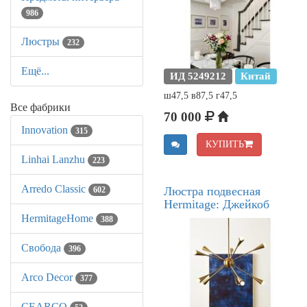
986
Люстры
232
Ещё...
ИД 5249212
Китай
ш47,5 в87,5 г47,5
Все фабрики
70 000
Innovation
315
КУПИТЬ
Linhai Lanzhu
223
Arredo Classic
Люстра подвесная
602
Hermitage: Джейкоб
HermitageHome
388
Свобода
396
Arco Decor
377
CEARCO