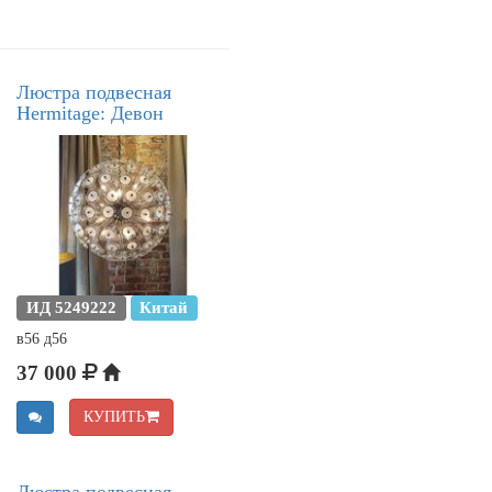
Люстра подвесная
Hermitage: Девон
ИД 5249222
Китай
в56 д56
37 000
КУПИТЬ
Люстра подвесная