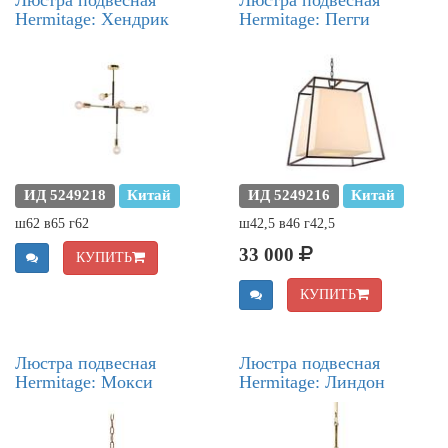
Hermitage: Хендрик
Hermitage: Пегги
ИД 5249218
Китай
ИД 5249216
Китай
ш62 в65 г62
ш42,5 в46 г42,5
33 000
КУПИТЬ
КУПИТЬ
Люстра подвесная
Люстра подвесная
Hermitage: Мокси
Hermitage: Линдон