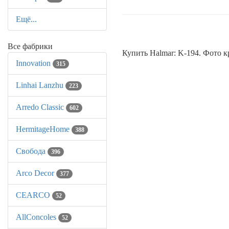
Ещё...
Все фабрики
Купить Halmar: K-194. Фото к
Innovation
315
Linhai Lanzhu
223
Arredo Classic
602
HermitageHome
388
Свобода
396
Arco Decor
377
CEARCO
52
AllСoncoles
52