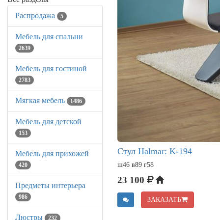
Распродажа
5
Мебель для спальни
2639
Мебель для гостиной
2783
Мягкая мебель
1486
Мебель для детской
153
Стул Halmar: K-194
Мебель для прихожей
ш46 в89 г58
420
23 100
Предметы интерьера
986
ЗАКАЗАТЬ
Люстры
232