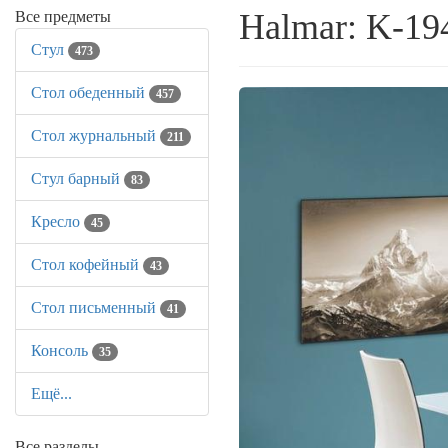
Halmar: K-19
Все предметы
Стул
473
Стол обеденный
457
Стол журнальный
211
Стул барный
83
Кресло
45
Стол кофейный
43
Стол письменный
41
Консоль
35
Ещё...
Все разделы