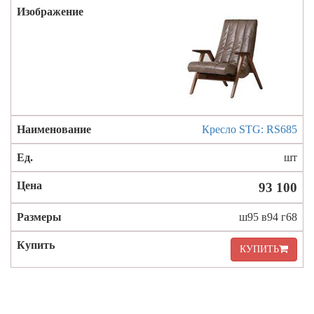
Кресло STG: RS685
шт
93 100
ш95 в94 г68
КУПИТЬ